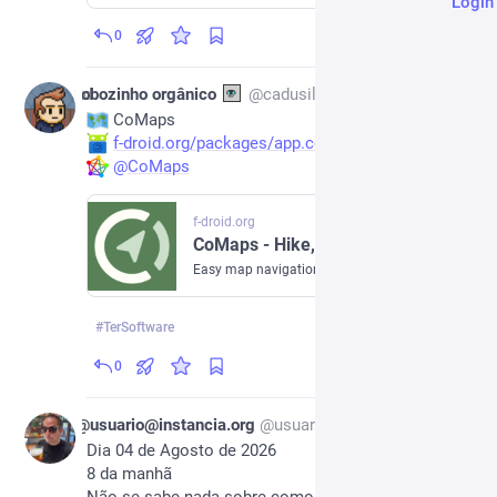
Login
0
*
2d
robozinho orgânico
@
cadusilva@bolha.one
 CoMaps
f-droid.org/packages/app.comap
@
CoMaps
f-droid.org
CoMaps - Hike, Bike, Drive Offline with Privacy | F-Droid - Free and Open Source Android App Repository
Easy map navigation - Discover more of your journey - Powered by the community
#
TerSoftware
0
2d
@usuario@instancia.org
@
usuario@instancia.org
Dia 04 de Agosto de 2026
8 da manhã