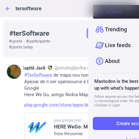
tersoftware
Trending
#
terSoftware
Follow hashtag
0
posts
·
0
participants
·
Live feeds
0
posts today
About
2d
Capitã Jack
@
strule@bolha.one
#
TerSoftware
 de mapa vou num q uso desde 2013. 
Mastodon is the best
Apesar de n ser opensource é bem bom e n é da 
Google
up with what's happen
Here We Go, antigo Nokia Maps
Follow anyone across the fedi
in chronological order. No al
play.google.com/store/apps/det
clickbait in sight.
play.google.com
Create acc
HERE WeGo: Maps & Navigation – Apps on Google Play
Enjoy the journey