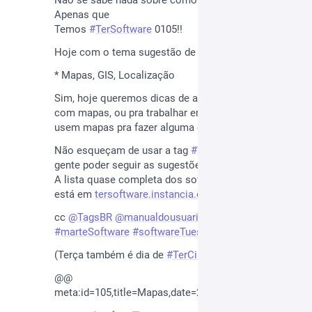
Não se sabe nada sobre como será o dia
Apenas que
Temos 
#
TerSoftware
 0105!!
Hoje com o tema sugestão de 
@
kurau
:
* Mapas, GIS, Localização
Sim, hoje queremos dicas de apps pra trabalhar 
com mapas, ou pra trabalhar em mapas, ou que 
usem mapas pra fazer alguma coisa útil!
Não esqueçam de usar a tag 
#
TerSoftware
 pra 
gente poder seguir as sugestões.
A lista quase completa dos softwares indicados 
está em 
tersoftware.instancia.org/
cc 
@
TagsBR
@
manualdousuario
#
marteSoftware
#
softwareTuesdays
(Terça também é dia de 
#
TerCinema
 e 
#
TerBackup
!)
@@
meta:id=105,title=Mapas,date=20260804,by= 
@
kurau