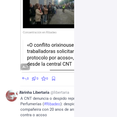
ALT
0
0
0
Apr 25
Marinha Libertaria
@
libertaria
A CNT denuncia o despido represalia en Arenal 
Perfumerías (
#
Ribadeo
): despiden a unha 
compañeira con 20 anos de antigüidade por loitar 
contra o acoso