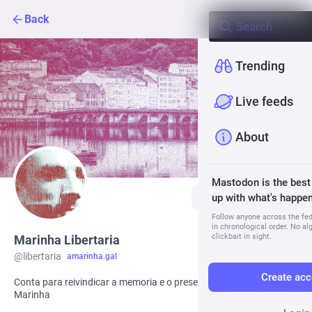
Back
Trending
Live feeds
About
Mastodon is the best
Follow
up with what's happen
Follow anyone across the fedi
in chronological order. No al
clickbait in sight.
Marinha Libertaria
@
libertaria
amarinha.gal
Create acc
Conta para reivindicar a memoria e o presente libertário na
Marinha