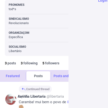
Login
PRONOMES
tod*s
SINDICALISMO
Revolucionario
ORGANIZAÇOM
Específica
SOCIALISMO
Libertário
3
posts
3
following
5
followers
Featured
Posts
Posts and replies
Media
Continued thread
*
May 15
Marinha Libertaria
@
libertaria
Caramba! mui bem o povo de 
#
Ribadeo
 solidario 